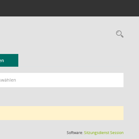
Rec
en
swählen
(Wird in
Software:
Sitzungsdienst
Session