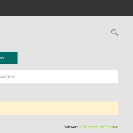
Rec
en
swählen
(Wird in
Software:
Sitzungsdienst
Session