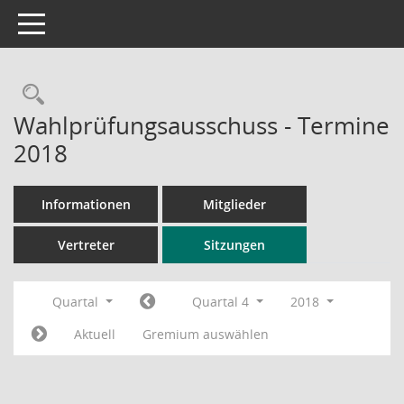
Toggle navigation
Rechercheauswahl
Wahlprüfungsausschuss - Termine
2018
Informationen
Mitglieder
Vertreter
Sitzungen
Quartal
Quartal 4
2018
Aktuell
Gremium auswählen