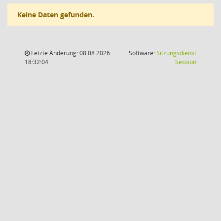
Keine Daten gefunden.
Letzte Änderung: 08.08.2026
Software:
Sitzungsdienst
(Wird in
18:32:04
Session