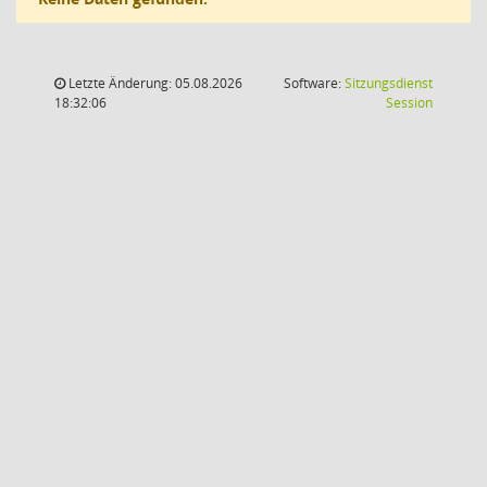
Letzte Änderung: 05.08.2026
Software:
Sitzungsdienst
(Wird in
18:32:06
Session