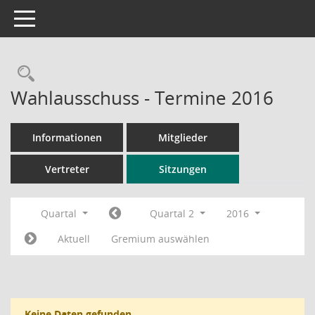
Toggle navigation
Rechercheauswahl
Wahlausschuss - Termine 2016
Informationen
Mitglieder
Vertreter
Sitzungen
Quartal
Quartal 2
2016
Aktuell
Gremium auswählen
Keine Daten gefunden.