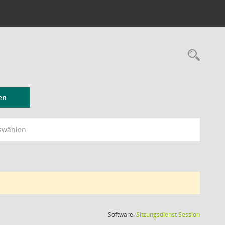
Rec
en
swählen
(Wird in
Software:
Sitzungsdienst
Session