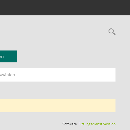
Rec
en
swählen
(Wird in
Software:
Sitzungsdienst
Session