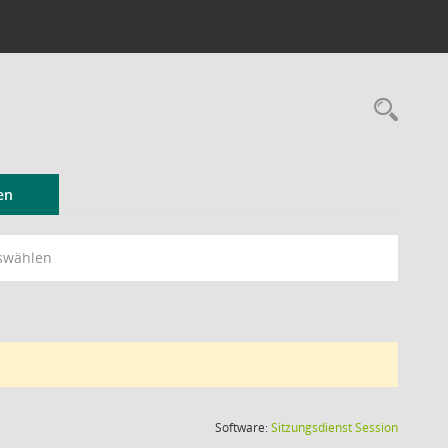
Rec
en
swählen
(Wird in
Software:
Sitzungsdienst
Session