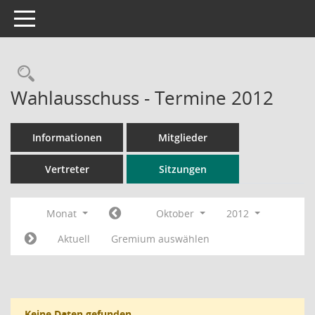
Toggle navigation
Rechercheauswahl
Wahlausschuss - Termine 2012
Informationen
Mitglieder
Vertreter
Sitzungen
Monat
Oktober
2012
Aktuell
Gremium auswählen
Keine Daten gefunden.