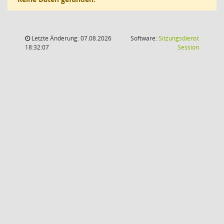
Letzte Änderung: 07.08.2026
Software:
Sitzungsdienst
(Wird in
18:32:07
Session