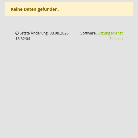
Keine Daten gefunden.
Letzte Änderung: 08.08.2026
Software:
Sitzungsdienst
(Wird in
18:32:04
Session