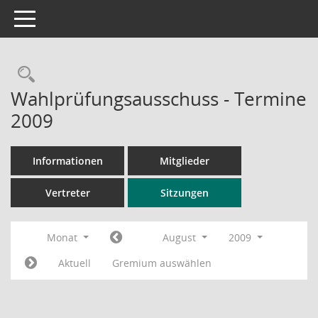
Toggle navigation
Rechercheauswahl
Wahlprüfungsausschuss - Termine
2009
Informationen
Mitglieder
Vertreter
Sitzungen
Monat
August
2009
Aktuell
Gremium auswählen