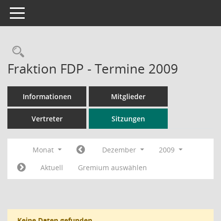
Toggle navigation
Rechercheauswahl
Fraktion FDP - Termine 2009
Informationen
Mitglieder
Vertreter
Sitzungen
Monat
Dezember
2009
Aktuell
Gremium auswählen
Keine Daten gefunden.