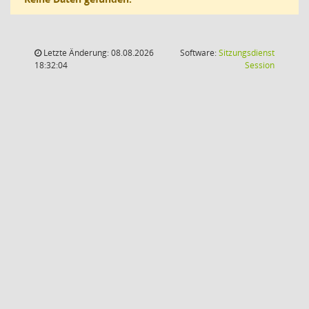
Letzte Änderung: 08.08.2026
Software:
Sitzungsdienst
(Wird in
18:32:04
Session