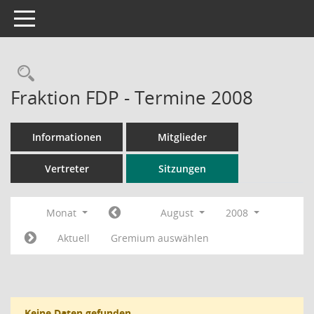
Toggle navigation
Rechercheauswahl
Fraktion FDP - Termine 2008
Informationen
Mitglieder
Vertreter
Sitzungen
Monat
August
2008
Aktuell
Gremium auswählen
Keine Daten gefunden.