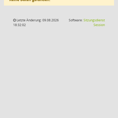
Letzte Änderung: 09.08.2026
Software:
Sitzungsdienst
(Wird in
18:32:02
Session