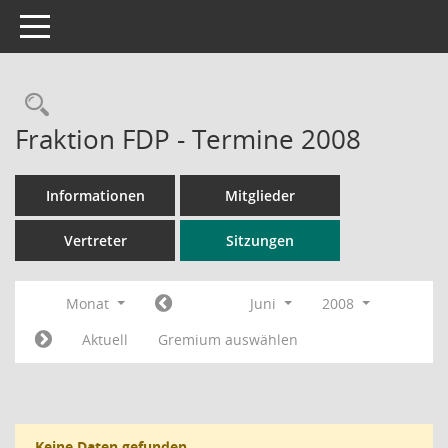
Toggle navigation
Rechercheauswahl
Fraktion FDP - Termine 2008
Informationen
Mitglieder
Vertreter
Sitzungen
Monat
Juni
2008
Aktuell
Gremium auswählen
Keine Daten gefunden.