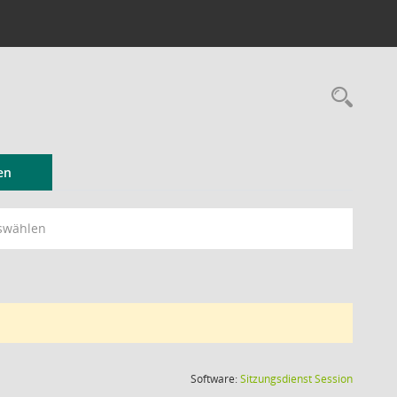
Rec
en
swählen
(Wird in
Software:
Sitzungsdienst
Session