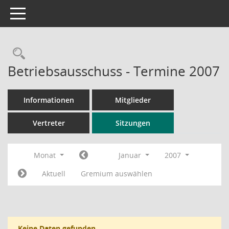
Toggle navigation
Rechercheauswahl
Betriebsausschuss - Termine 2007
Informationen
Mitglieder
Vertreter
Sitzungen
Monat
Januar
2007
Aktuell
Gremium auswählen
Keine Daten gefunden.