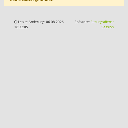
Letzte Änderung: 06.08.2026
Software:
Sitzungsdienst
(Wird in
18:32:05
Session