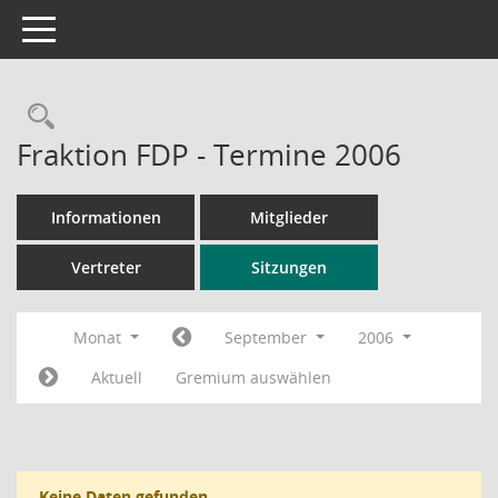
Toggle navigation
Rechercheauswahl
Fraktion FDP - Termine 2006
Informationen
Mitglieder
Vertreter
Sitzungen
Monat
September
2006
Aktuell
Gremium auswählen
Keine Daten gefunden.