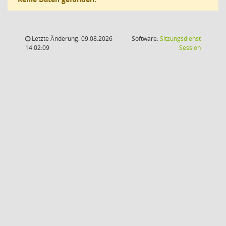
Letzte Änderung: 09.08.2026
Software:
Sitzungsdienst
(Wird in
14:02:09
Session