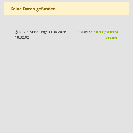
Keine Daten gefunden.
Letzte Änderung: 09.08.2026
Software:
Sitzungsdienst
(Wird in
18:32:02
Session