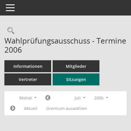
Toggle navigation
Rechercheauswahl
Wahlprüfungsausschuss - Termine
2006
Informationen
Mitglieder
Vertreter
Sitzungen
Monat
Juli
2006
Aktuell
Gremium auswählen