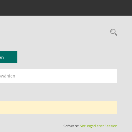
Rec
en
swählen
(Wird in
Software:
Sitzungsdienst
Session