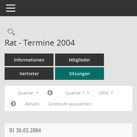
Toggle navigation
Rechercheauswahl
Rat - Termine 2004
Informationen
Mitglieder
Vertreter
Sitzungen
Quartal
Quartal 1
2004
Aktuell
Gremium auswählen
DI
30.03.2004