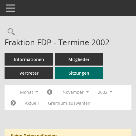
Toggle navigation
Rechercheauswahl
Fraktion FDP - Termine 2002
Informationen
Mitglieder
Vertreter
Sitzungen
Monat
November
2002
Aktuell
Gremium auswählen
Keine Daten gefunden.