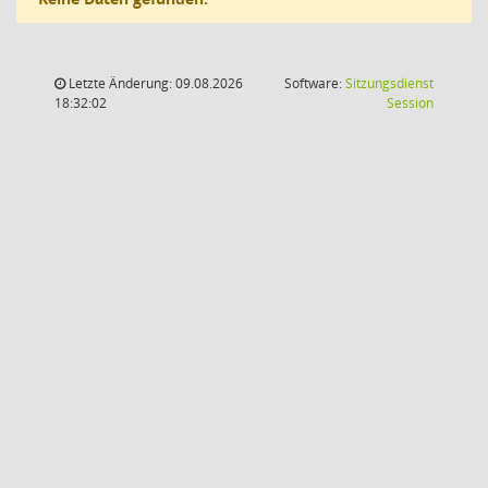
Letzte Änderung: 09.08.2026
Software:
Sitzungsdienst
(Wird in
18:32:02
Session