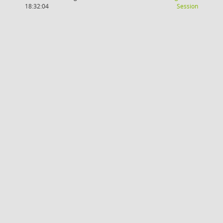
(Wird in
18:32:04
Session