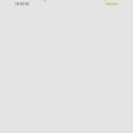
(Wird in
18:32:05
Session