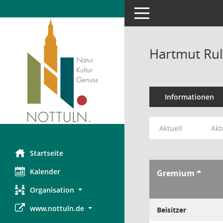
Toggle navigation
Hartmut Rul
Informationen
Aktuell
Akt
Startseite
Kalender
Gremium
Organisation
www.nottuln.de
Beisitzer