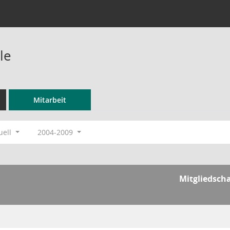
le
Mitarbeit
uell
2004-2009
Mitgliedscha