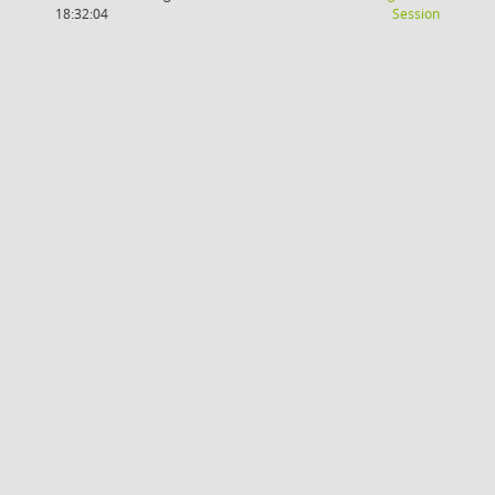
(Wird in
18:32:04
Session