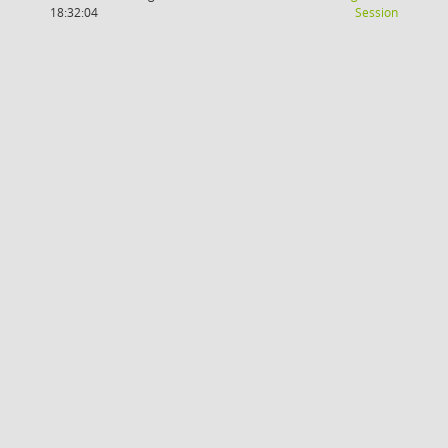
(Wird in
18:32:04
Session