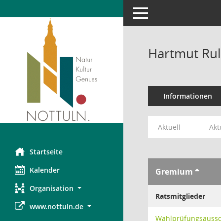
Toggle navigation
Hartmut Rul
Informationen
Aktuell
Akt
Startseite
Kalender
Gremium
Organisation
Ratsmitglieder
www.nottuln.de
Wahlprüfungsauss