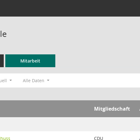
le
Mitarbeit
uell
Alle Daten
Mitgliedschaft
chuss
CDU