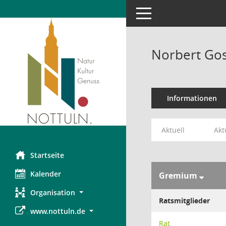
Toggle navigation
Norbert Go
Informationen
Aktuell
Akt
Startseite
Kalender
Gremium
Organisation
Ratsmitglieder
www.nottuln.de
Rat