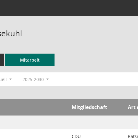
sekuhl
Mitarbeit
uell
2025-2030
Mitgliedschaft
Art 
CDU
Rats