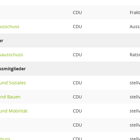
CDU
Frak
ausschuss
CDU
Auss
er
sausschuss
CDU
Rats
ssmitglieder
und Soziales
CDU
stel
und Bauen
CDU
stel
nd Mobilität
CDU
stel
CDU
stel
chuss
CDU
stel